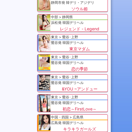
静岡市発 韓デリ・アジデリ
ソウル姫
中部
静岡県
浜松発 韓国デリヘル
レジェンド - Legend
東京
鶯谷･上野
鶯谷発 韓国デリヘル
東京マダム
東京
鶯谷･上野
鶯谷発 韓国デリヘル
恋の季節
東京
鶯谷･上野
鶯谷発 韓国デリヘル
&YOU ~アンドュー
東京
鶯谷･上野
鶯谷発 韓国デリヘル
初恋～FirstLove～
中国・四国
広島県
広島発 韓国デリヘル
キラキラガールズ