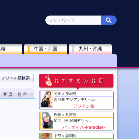
近畿
中国・四国
九州・沖縄
デリヘル嬢検索
おすすめのお店
り写真·動画
関東
茨城県
古河発 アジアンデリヘル
アジアン娘
近畿
兵庫県
加古川発 韓国デリヘル
パラダイス-Paradise-
中部
静岡県