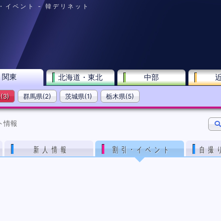
引・イベント - 韓デリネット
関東
北海道・東北
中部
3)
群馬県(2)
茨城県(1)
栃木県(5)
ト情報
新人情報
割引･イベント
自撮