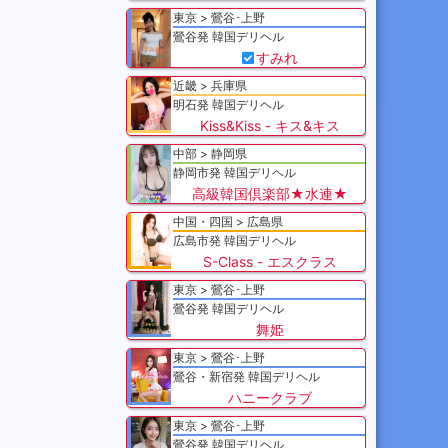
東京
鶯谷･上野
鶯谷発 韓国デリヘル
すみれ
近畿
兵庫県
明石発 韓国デリヘル
Kiss&Kiss - キス&キス
中部
静岡県
静岡市発 韓国デリヘル
高級韓国倶楽部★水連★
中国・四国
広島県
広島市発 韓国デリヘル
S-Class - エスクラス
東京
鶯谷･上野
鶯谷発 韓国デリヘル
舞姫
東京
鶯谷･上野
鶯谷・新宿発 韓国デリヘル
ハニークラブ
東京
鶯谷･上野
鶯谷発 韓国デリヘル