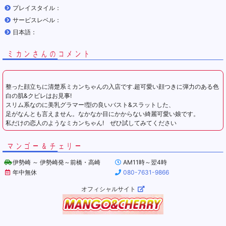
プレイスタイル：
サービスレベル：
日本語：
ミカンさんのコメント
整った顔立ちに清楚系ミカンちゃんの入店です.超可愛い顔つきに弾力のある色
白の肌&クビレはお見事!
スリム系なのに美乳グラマー!型の良いバスト&スラットした、
足がなんとも言えません。なかなか目にかからない綺麗可愛い娘です。
私だけの恋人のようなミカンちゃん! ぜひ試してみてください
マンゴー＆チェリー
伊勢崎 ～ 伊勢崎発～前橋・高崎
AM11時～翌4時
年中無休
080-7631-9866
オフィシャルサイト