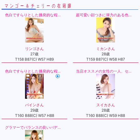
マンゴー＆チェリーの在籍嬢
色白ですらりとした挑発的な程の綺麗な美脚・
超可愛い顔つきに弾力のある色白の肌＆クビレはお見事!
リンゴさん
ミカンさん
27歳
28歳
T158 B87(C) W57 H89
T159 B87(C) W58 H87
色白ですらりとした挑発的な程の綺麗な美脚・
当店オススメの女性の一人、セクシーでゴージャス！
パインさん
スイカさん
29歳
28歳
T160 B88(C) W57 H88
T160 B88(C) W59 H88
グラマーでバランスの良いバディーにメロメロですよ