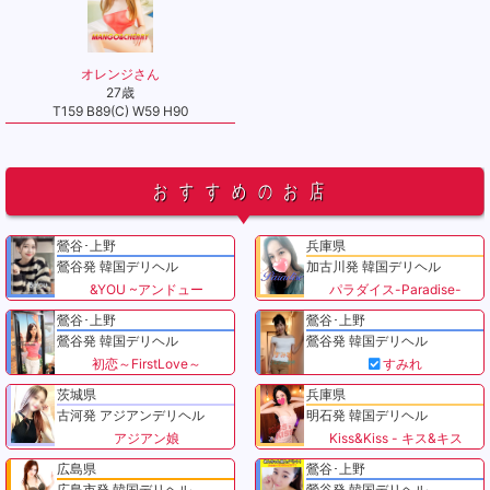
オレンジさん
27歳
T159 B89(C) W59 H90
おすすめのお店
鶯谷･上野
兵庫県
鶯谷発 韓国デリヘル
加古川発 韓国デリヘル
&YOU ~アンドュー
パラダイス-Paradise-
鶯谷･上野
鶯谷･上野
鶯谷発 韓国デリヘル
鶯谷発 韓国デリヘル
初恋～FirstLove～
すみれ
茨城県
兵庫県
古河発 アジアンデリヘル
明石発 韓国デリヘル
アジアン娘
Kiss&Kiss - キス&キス
広島県
鶯谷･上野
広島市発 韓国デリヘル
鶯谷発 韓国デリヘル