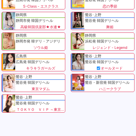
S-Class - エスクラス
恋の季節
静岡県
鶯谷･上野
静岡市発 韓国デリヘル
鶯谷発 韓国デリヘル
高級韓国倶楽部★水連★
舞姫
静岡県
静岡県
静岡市発 韓デリ・アジデリ
浜松発 韓国デリヘル
ソウル姫
レジェンド - Legend
広島県
鶯谷･上野
広島発 韓国デリヘル
鶯谷発 韓国デリヘル
キラキラガールズ
オールヌード
鶯谷･上野
鶯谷･上野
鶯谷発 韓国デリヘル
鶯谷・新宿発 韓国デリヘル
東京マダム
ハニークラブ
鶯谷･上野
鶯谷発 韓国デリヘル
ＴＯＫＹＯ ＶＩＰ ～東京VIP～