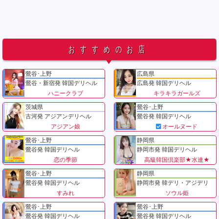
おすすめのお店
鶯谷･上野
広島県
鶯谷・新宿発 韓国デリヘル
広島発 韓国デリヘル
ハニークラブ
キラキラガールズ
茨城県
鶯谷･上野
古河発 アジアンデリヘル
鶯谷発 韓国デリヘル
アジアン娘
オールヌード
鶯谷･上野
静岡県
鶯谷発 韓国デリヘル
静岡市発 韓国デリヘル
恋の季節
高級韓国倶楽部★水連★
鶯谷･上野
静岡県
鶯谷発 韓国デリヘル
静岡市発 韓デリ・アジデリ
すみれ
ソウル姫
鶯谷･上野
鶯谷･上野
鶯谷発 韓国デリヘル
鶯谷発 韓国デリヘル