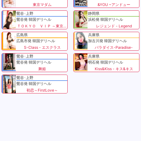
東京マダム
&YOU ~アンドュー
鶯谷･上野
静岡県
鶯谷発 韓国デリヘル
浜松発 韓国デリヘル
ＴＯＫＹＯ ＶＩＰ ～東京VIP～
レジェンド - Legend
広島県
兵庫県
広島市発 韓国デリヘル
加古川発 韓国デリヘル
S-Class - エスクラス
パラダイス-Paradise-
鶯谷･上野
兵庫県
鶯谷発 韓国デリヘル
明石発 韓国デリヘル
舞姫
Kiss&Kiss - キス&キス
鶯谷･上野
鶯谷発 韓国デリヘル
初恋～FirstLove～