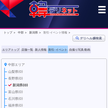
トップ
中部
新潟県
割引·イベント情報
デリヘル嬢検索
エリアトップ
店舗一覧
新人情報
割引･イベント
自撮り写真·動画
中部エリア
山梨県(0)
長野県(0)
新潟県(0)
富山県(0)
石川県(0)
福井県(0)